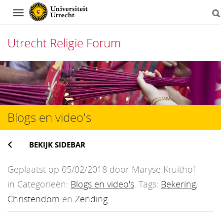
Navigation
Utrecht Religie Forum
Direct
naar
het
Blogs en video's
inhoud
BEKIJK SIDEBAR
Geplaatst op 05/02/2018 door Maryse Kruithof
in Categorieën:
Blogs en video's
. Tags:
Bekering
,
Christendom
en
Zending
.