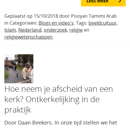
LEES MEER
Geplaatst op 15/10/2018 door Pooyan Tamimi Arab
in Categorieën:
Blogs en video's
. Tags:
beeldcultuur
,
Islam
,
Nederland
,
onderzoek
,
religie
en
religiewetenschappen
.
Hoe neem je afscheid van een
kerk? Ontkerkelijking in de
praktijk
Door Daan Beekers. In onze tijd stellen we het