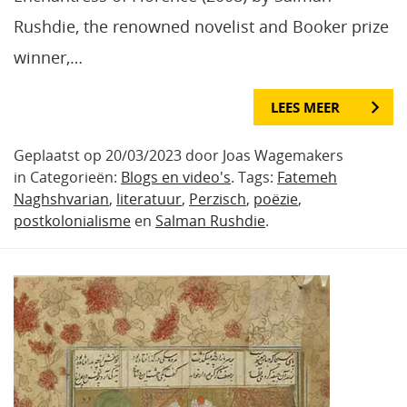
Rushdie, the renowned novelist and Booker prize
winner,…
LEES MEER
Geplaatst op 20/03/2023 door Joas Wagemakers
in Categorieën:
Blogs en video's
. Tags:
Fatemeh
Naghshvarian
,
literatuur
,
Perzisch
,
poëzie
,
postkolonialisme
en
Salman Rushdie
.