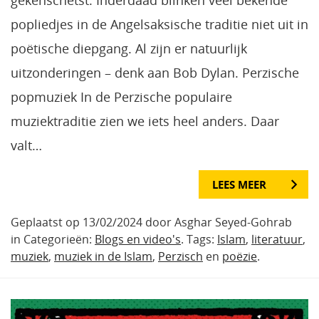
gekenschetst. Inderdaad blinken veel bekende
popliedjes in de Angelsaksische traditie niet uit in
poëtische diepgang. Al zijn er natuurlijk
uitzonderingen – denk aan Bob Dylan. Perzische
popmuziek In de Perzische populaire
muziektraditie zien we iets heel anders. Daar
valt…
LEES MEER
Geplaatst op 13/02/2024 door Asghar Seyed-Gohrab
in Categorieën:
Blogs en video's
. Tags:
Islam
,
literatuur
,
muziek
,
muziek in de Islam
,
Perzisch
en
poëzie
.