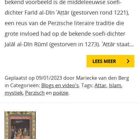
bekend voorbeeld is de middeleeuwse soefi-
dichter Farīd al-Dīn ʿAṭṭār (gestorven rond 1221),
een reus van de Perzische literaire traditie die
grote invloed had op de bekende soefi-dichter
Jalāl al-Dīn Rūmī (gestorven in 1273). ʿAṭṭār staat…
LEES MEER
Geplaatst op 09/01/2023 door Mariecke van den Berg
in Categorieën:
Blogs en video's
. Tags:
Attar
,
Islam
,
mystiek
,
Perzisch
en
poëzie
.