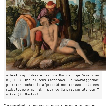
Afbeelding: ‘Meester van de Barmhartige Samaritaa
n’, 1537, Rijksmuseum Amsterdam. De voorbijgaande 
priester rechts is afgebeeld met tonsuur, als een 
middeleeuwse monnik, maar de Samaritaan als een T
urkse (?) Moslim!
De parabel kritiseert zo institutionele religie in