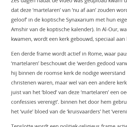
Zes dagen nadat de video was geüpload kwam d
dat deze ‘martelaren’ van ‘nu af aan’ zouden wor
geloof’ in de koptische Synaxarium met hun eige
Amshir van de koptische kalender). In Al-Our, 
kwamen, wordt een kerk gebouwd, speciaal aan 
Een derde frame wordt actief in Rome, waar pa
‘martelaren’ beschouwt die ‘werden gedood vanw
hij binnen de roomse kerk de nodige weerstand 
christenen waren, maar wel van een andere kerk.
juist van het ‘bloed’ van deze ‘martelaren’ een 
confessies verenigt’. binnen het door hem gebr
het ‘vuile’ bloed van de ‘kruisvaarders’ het ‘vere
Tenslotte wordt een politiek-religieus frame act