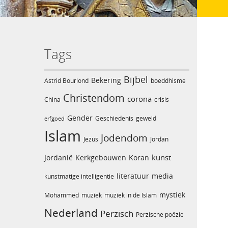
Tags
Bijbel
Bekering
Astrid Bourlond
boeddhisme
Christendom
corona
China
crisis
Gender
Geschiedenis
geweld
erfgoed
Islam
Jodendom
Jezus
Jordan
kunst
Jordanië
Kerkgebouwen
Koran
literatuur
media
kunstmatige intelligentie
mystiek
Mohammed
muziek
muziek in de Islam
Nederland
Perzisch
Perzische poëzie