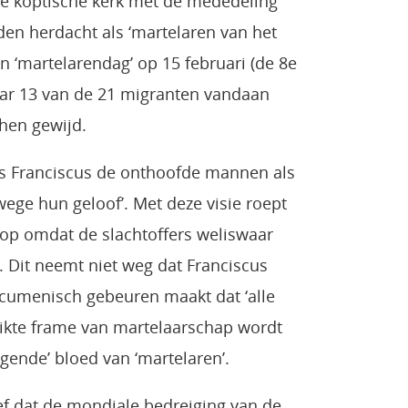
e koptische kerk met de mededeling
den herdacht als ‘martelaren van het
n ‘martelarendag’ op 15 februari (de 8e
waar 13 van de 21 migranten vandaan
hen gewijd.
us Franciscus de onthoofde mannen als
ege hun geloof’. Met deze visie roept
op omdat de slachtoffers weliswaar
 Dit neemt niet weg dat Franciscus
oecumenisch gebeuren maakt dat ‘alle
uikte frame van martelaarschap wordt
nigende’ bloed van ‘martelaren’.
ief dat de mondiale bedreiging van de