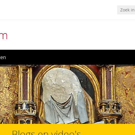
um
gen
Blogs en video's