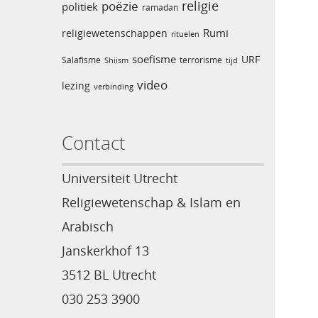
religie
poëzie
politiek
ramadan
Rumi
religiewetenschappen
rituelen
soefisme
URF
Salafisme
terrorisme
Shiism
tijd
video
lezing
verbinding
Contact
Universiteit Utrecht
Religiewetenschap & Islam en
Arabisch
Janskerkhof 13
3512 BL Utrecht
030 253 3900