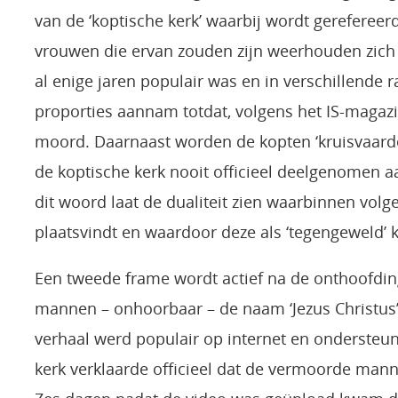
van de ‘koptische kerk’ waarbij wordt gereferee
vrouwen die ervan zouden zijn weerhouden zich t
al enige jaren populair was en in verschillende r
proporties aannam totdat, volgens het IS-magaz
moord. Daarnaast worden de kopten ‘kruisvaarde
de koptische kerk nooit officieel deelgenomen a
dit woord laat de dualiteit zien waarbinnen vo
plaatsvindt en waardoor deze als ‘tegengeweld’
Een tweede frame wordt actief na de onthoofdi
mannen – onhoorbaar – de naam ‘Jezus Christus’ 
verhaal werd populair op internet en ondersteu
kerk verklaarde officieel dat de vermoorde mann