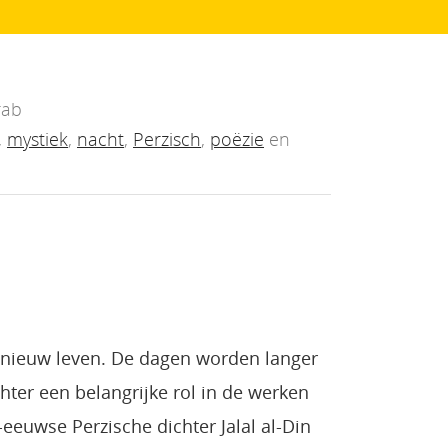
rab
,
mystiek
,
nacht
,
Perzisch
,
poëzie
en
 nieuw leven. De dagen worden langer
hter een belangrijke rol in de werken
-eeuwse Perzische dichter Jalal al-Din