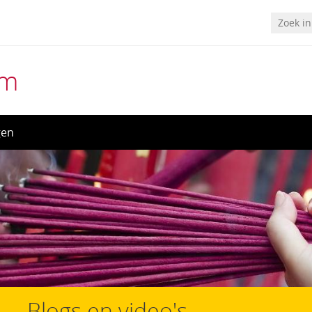
um
gen
Blogs en video's