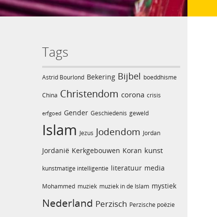
Tags
Bijbel
Bekering
Astrid Bourlond
boeddhisme
Christendom
corona
China
crisis
Gender
Geschiedenis
geweld
erfgoed
Islam
Jodendom
Jezus
Jordan
kunst
Jordanië
Kerkgebouwen
Koran
literatuur
media
kunstmatige intelligentie
mystiek
Mohammed
muziek
muziek in de Islam
Nederland
Perzisch
Perzische poëzie