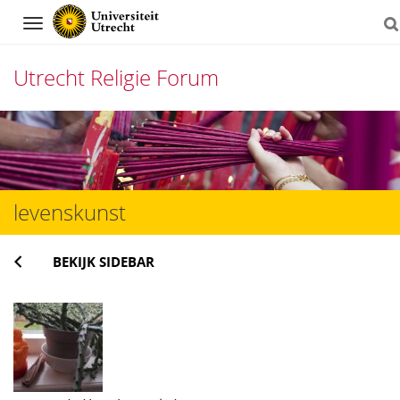
Navigation
Utrecht Religie Forum
Direct
naar
het
levenskunst
inhoud
BEKIJK SIDEBAR