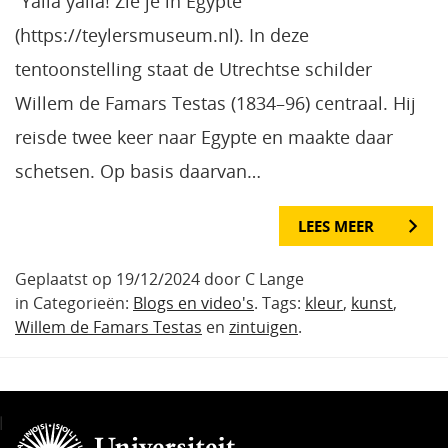
“Yalla yalla! Zie je in Egypte”
(https://teylersmuseum.nl). In deze
tentoonstelling staat de Utrechtse schilder
Willem de Famars Testas (1834–96) centraal. Hij
reisde twee keer naar Egypte en maakte daar
schetsen. Op basis daarvan…
LEES MEER
Geplaatst op 19/12/2024 door C Lange
in Categorieën:
Blogs en video's
. Tags:
kleur
,
kunst
,
Willem de Famars Testas
en
zintuigen
.
l