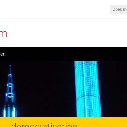
um
gen
democratisering