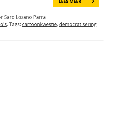
LEES MEER
or Saro Lozano Parra
o's
. Tags:
cartoonkwestie
,
democratisering