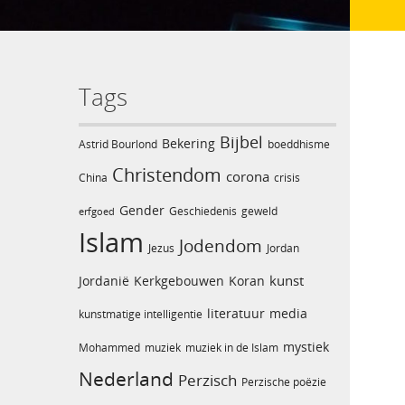
Tags
Bijbel
Bekering
Astrid Bourlond
boeddhisme
Christendom
corona
China
crisis
Gender
Geschiedenis
geweld
erfgoed
Islam
Jodendom
Jezus
Jordan
kunst
Jordanië
Kerkgebouwen
Koran
literatuur
media
kunstmatige intelligentie
mystiek
Mohammed
muziek
muziek in de Islam
Nederland
Perzisch
Perzische poëzie